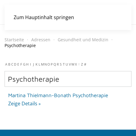
Zum Hauptinhalt springen
Startseite
Adressen
Gesundheit und Medizin
Psychotherapie
A
B
C
D
E
F
G
H
I
J
K
L
M
N
O
P
Q
R
S
T
U
V
W
X
Y
Z
#
Psychotherapie
Martina Thielmann-Bonath Psychotherapie
Zeige Details