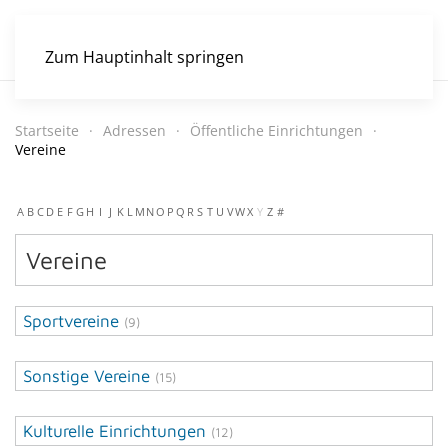
Zum Hauptinhalt springen
Startseite
Adressen
Öffentliche Einrichtungen
Vereine
A
B
C
D
E
F
G
H
I
J
K
L
M
N
O
P
Q
R
S
T
U
V
W
X
Y
Z
#
Vereine
Sportvereine
(9)
Sonstige Vereine
(15)
Kulturelle Einrichtungen
(12)