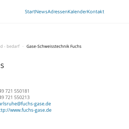
Start
News
Adressen
Kalender
Kontakt
d - bedarf
Gase-Schweisstechnik Fuchs
s
49 721 550181
49 721 550213
arlsruhe@fuchs-gase.de
ttp://www.fuchs-gase.de