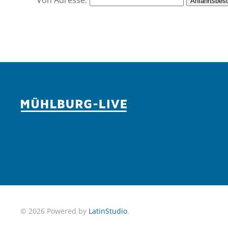
Von Adresse:
Anfahrtsbes
©
2026
Powered by
LatinStudio
.