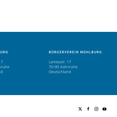
BURG
BÜRGERVEREIN MÜHLBURG
17
Lameystr. 17
sruhe
76185 Kalrsruhe
nd
Deutschland