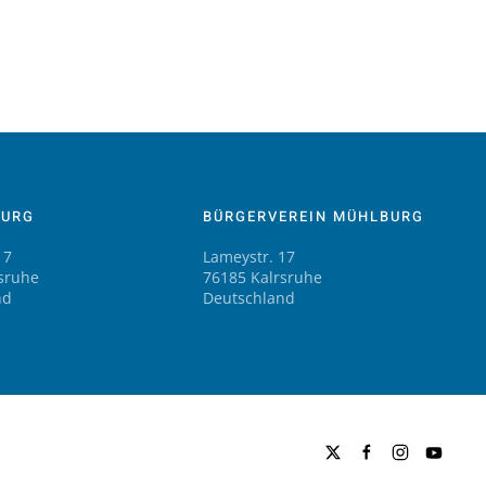
BURG
BÜRGERVEREIN MÜHLBURG
17
Lameystr. 17
sruhe
76185 Kalrsruhe
nd
Deutschland