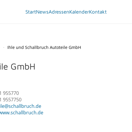
Start
News
Adressen
Kalender
Kontakt
e
Ihle und Schallbruch Autoteile GmbH
eile GmbH
1 955770
1 9557750
ile@schallbruch.de
/www.schallbruch.de